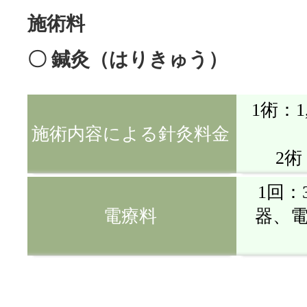
施術料
〇 鍼灸（はりきゅう）
1術：1
施術内容による針灸料金
2術
1回：
電療料
器、