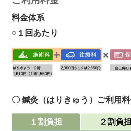
ご利用料金
料金体系
○１回あたり
〇 鍼灸（はりきゅう）ご利用
１割負担
２割負