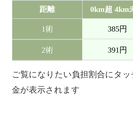
距離
0km超 4k
1術
385円
2術
391円
距離
距離
0km超 4k
0km超 4k
ご覧になりたい負担割合にタッ
金が表示されます
1術
1術
1,155円
770円
2術
2術
1,173円
782円