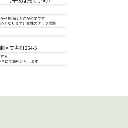
（午後は完全予約）
まかせ施術は予約が必要です
対応となります）女性スタッフ常駐
笠井町264-3
設する
on さつきにて施術いたします