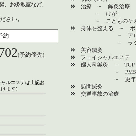
談、お灸教室など、
治療 － 鍼灸治療
－ けが
ださい。
－ こどものケガ 
身体を整える － ボ
予約
－ アロマトリ
－ ラジオ波
702
美容鍼灸
(予約優先)
フェイシャルエステ
婦人科鍼灸 － TGP
－ PMS 婦
－ 更年
シャルエステは上記お
訪問鍼灸
頂けます）
交通事故の治療