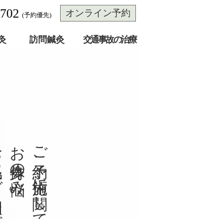
3702
オンライン予約
(予約優先)
灸
訪問鍼灸
交通事故の治療
授かるための鍼灸ケア
婦人科ケア鍼灸
さい。
さい。
お身体の悩み、
お身体の悩み、
ご予約、施術に関して、
ご予約、施術に関して、