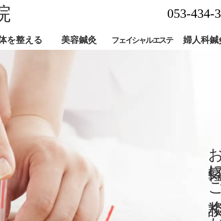
院
053-434-
体を整える
美容鍼灸
婦人科鍼
フェイシャルエステ
みの治療
ボディケア
アロマトリートメント
ラジオ波ボディケア
TGP 
PMS 
更年期
お気軽にご相談くだ
お気軽にご相談くだ