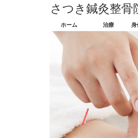
さつき鍼灸整骨
ホーム
治療
身
初めての方
鍼灸治療
けが
こどものケガ 痛